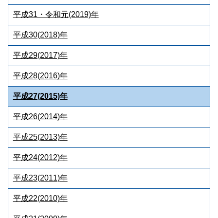
平成31・令和元(2019)年
平成30(2018)年
平成29(2017)年
平成28(2016)年
平成27(2015)年
平成26(2014)年
平成25(2013)年
平成24(2012)年
平成23(2011)年
平成22(2010)年