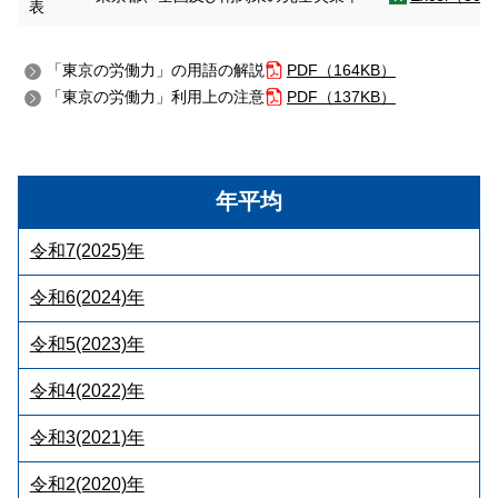
表
「東京の労働力」の用語の解説
PDF（164KB）
「東京の労働力」利用上の注意
PDF（137KB）
年平均
令和7(2025)年
令和6(2024)年
令和5(2023)年
令和4(2022)年
令和3(2021)年
令和2(2020)年