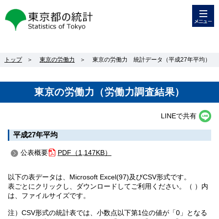
メニュー
東京都の統計
トップ
＞
東京の労働力
＞
東京の労働力 統計データ（平成27年平均）
東京の労働力（労働力調査結果）
LINEで共有
平成27年平均
公表概要
PDF（1,147KB）
以下の表データは、Microsoft Excel(97)及びCSV形式です。
表ごとにクリックし、ダウンロードしてご利用ください。（ ）内
は、ファイルサイズです。
注）CSV形式の統計表では、小数点以下第1位の値が「0」となる