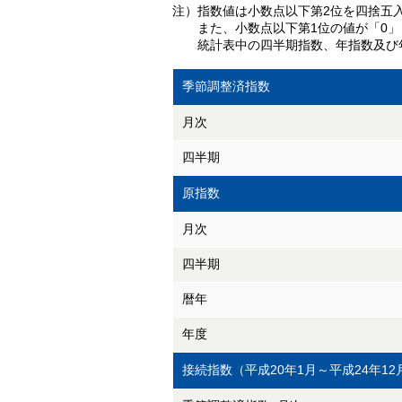
注）指数値は小数点以下第2位を四捨五
また、小数点以下第1位の値が「0」と
統計表中の四半期指数、年指数及び年
季節調整済指数
月次
四半期
原指数
月次
四半期
暦年
年度
接続指数（平成20年1月～平成24年12