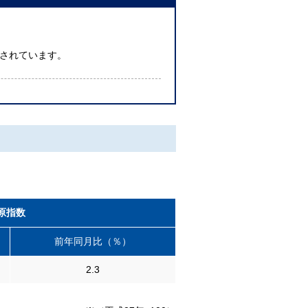
されています。
原指数
前年同月比（％）
2.3