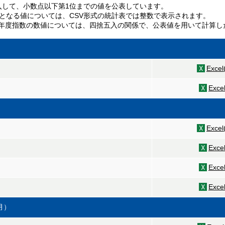
入して、小数点以下第1位までの値を公表しています。
なる値については、CSV形式の統計表では整数で表示されます。
度指数の数値については、四捨五入の関係で、公表値を用いて計算し
Exce
Exce
Exce
Exce
Exce
Exce
月）