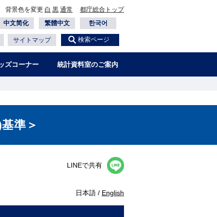
背景色を変更
白
黒
通常
都庁総合トップ
中文简化
繁體中文
한국어
検索ページ
サイトマップ
ッズコーナー
統計資料室のご案内
)基準＞
LINEで共有
日本語 /
English