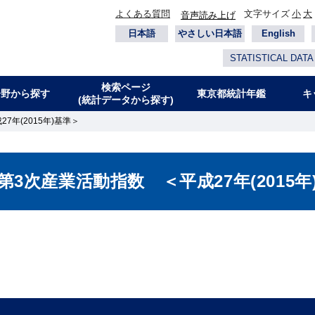
よくある質問
文字サイズ
小
大
音声読み上げ
日本語
やさしい日本語
English
STATISTICAL DATA
検索ページ
分野から探す
東京都統計年鑑
キ
(統計データから探す)
7年(2015年)基準＞
第3次産業活動指数 ＜平成27年(2015年