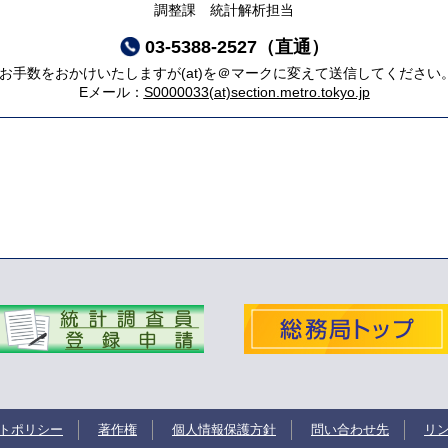
調整課 統計解析担当
03-5388-2527（直通）
*お手数をおかけいたしますが(at)を＠マークに変えて送信してください
Eメール：
S0000033(at)section.metro.tokyo.jp
トポリシー
著作権
個人情報保護方針
問い合わせ先
リ