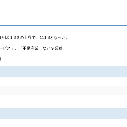
 1.3％の上昇で、111.8となった。
ビス」、「不動産業」など９業種
種