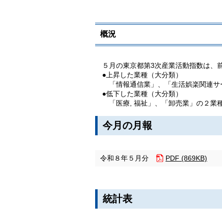
概況
５月の東京都第3次産業活動指数は、前月比
●上昇した業種（大分類）
「情報通信業」、「生活娯楽関連サー
●低下した業種（大分類）
「医療, 福祉」、「卸売業」の２業
今月の月報
令和８年５月分
PDF (869KB)
統計表