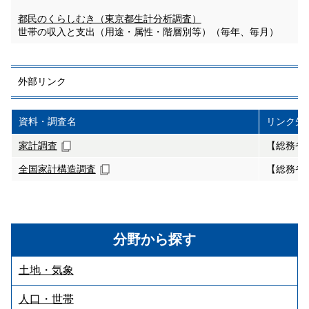
都民のくらしむき（東京都生計分析調査）
世帯の収入と支出（用途・属性・階層別等）（毎年、毎月）
外部リンク
資料・調査名
リンク先
家計調査
【総務省
全国家計構造調査
【総務省
分野から探す
土地・気象
人口・世帯