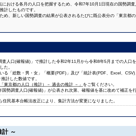
点における各月の人口を把握するため、令和7年10月1日現在の国勢調査
推計したものです。
ため、新しい国勢調査の結果が公表されるたびに既公表分の「東京都の
調査人口(確報値)」で推計した令和2年11月から令和8年5月までの人口
した。
る「総数・男・女」「概要(PDF)」及び「統計表(PDF、Excel、CS
り推計した数値です。
「東京都の人口（推計）－ 過去の推計 －」
をご覧ください。
年国勢調査人口(確報値)」が公表され次第、確報値を基に改めて補正を
から住民基本台帳法改正により、集計方法が変更になりました。
推計 ～