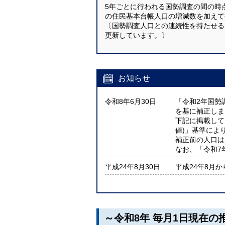
5年ごとに行われる国勢調査の間の時
の住民基本台帳人口の増減数を加えて
〔国勢調査人口との連続性を持たせる
更新しています。〕
お知らせ
令和8年6月30日
「令和2年国勢
を基に補正しま
下記に掲載してい
値)」基準によ
補正前の人口は
なお、「令和7
平成24年8月30日
平成24年8月
～令和8年 毎月1日現在の