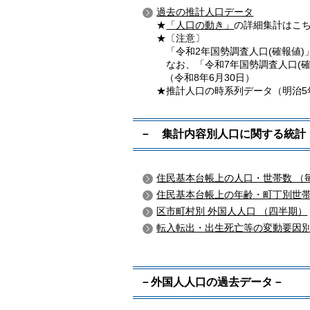
過去の推計人口データ
★
「人口の動き」
の詳細集計はこ
★〔注意〕
「令和2年国勢調査人口(確報値)
なお、「令和7年国勢調査人口(確
（令和8年6月30日）
★推計人口の時系列データ（明治5
－ 集計内容別人口に関する統計
住民基本台帳上の人口・世帯数 （
住民基本台帳上の年齢・町丁別世帯
区市町村別 外国人人口 （四半期）
転入転出・出生死亡等の変動要因別
－外国人人口の過去データ－