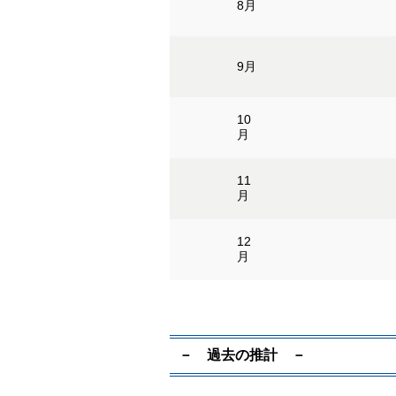
8月
9月
10
月
11
月
12
月
－ 過去の推計 －