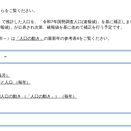
ちらをご覧ください。
」で推計した人口を、「令和7年国勢調査人口(速報値)」を基に補正しま
報値)」が公表され次第、確報値を基に改めて補正を行う予定です。
年～）は
「人口の動き」
の最新年の参考表4をご覧ください。
 －
毎月）
と人口 （毎年）
人口の動き （「人口の動き」） （毎年）