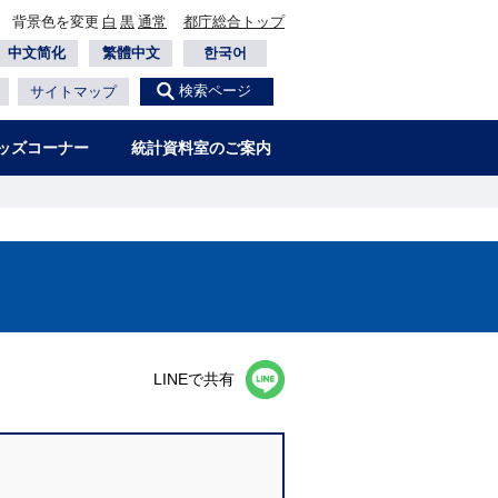
背景色を変更
白
黒
通常
都庁総合トップ
中文简化
繁體中文
한국어
検索ページ
サイトマップ
ッズコーナー
統計資料室のご案内
LINEで共有