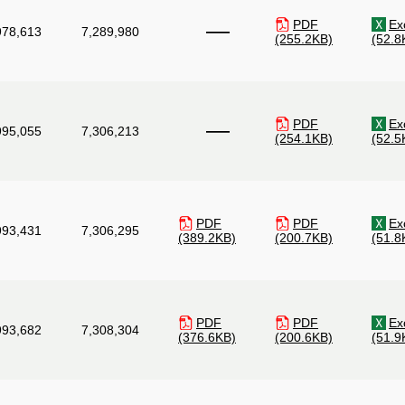
PDF
Ex
―
978,613
7,289,980
(255.2KB)
(52.8
PDF
Ex
―
995,055
7,306,213
(254.1KB)
(52.5
PDF
PDF
Ex
993,431
7,306,295
(389.2KB)
(200.7KB)
(51.8
PDF
PDF
Ex
993,682
7,308,304
(376.6KB)
(200.6KB)
(51.9