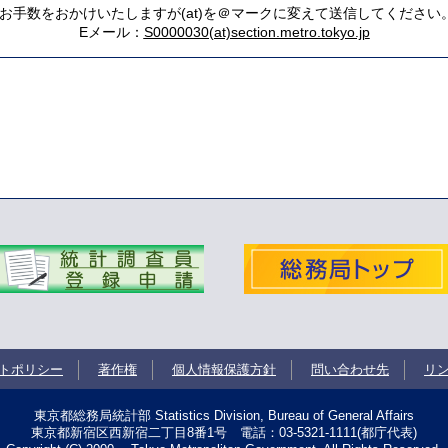
*お手数をおかけいたしますが(at)を＠マークに変えて送信してください
Eメール：
S0000030(at)section.metro.tokyo.jp
トポリシー
著作権
個人情報保護方針
問い合わせ先
リ
東京都総務局統計部 Statistics Division, Bureau of General Affairs
東京都新宿区西新宿二丁目8番1号
電話：03-5321-1111(都庁代表)