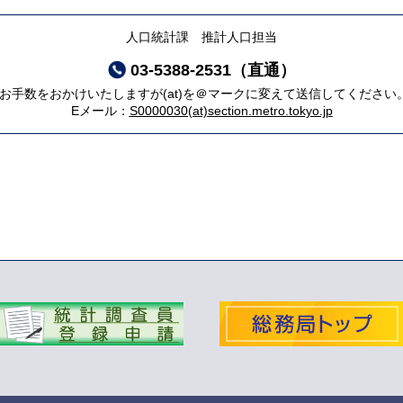
人口統計課 推計人口担当
03-5388-2531（直通）
*お手数をおかけいたしますが(at)を＠マークに変えて送信してください
Eメール：
S0000030(at)section.metro.tokyo.jp