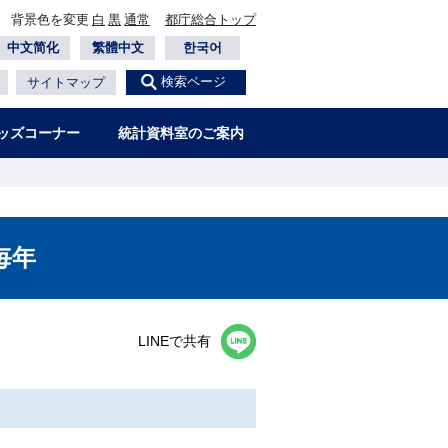
背景色を変更
白
黒
通常
都庁総合トップ
中文简化
繁體中文
한국어
検索ページ
サイトマップ
ッズコーナー
統計資料室のご案内
毎年
LINEで共有