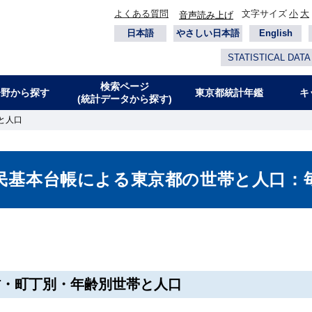
よくある質問
文字サイズ
小
大
音声読み上げ
日本語
やさしい日本語
English
STATISTICAL DATA
検索ページ
分野から探す
東京都統計年鑑
キ
(統計データから探す)
と人口
民基本台帳による東京都の世帯と人口：
村・町丁別・年齢別世帯と人口