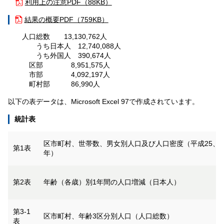
利用上の注意
PDF（88KB）
結果の概要
PDF（759KB）
人口総数 13,130,762人
うち日本人 12,740,088人
うち外国人 390,674人
区部 8,951,575人
市部 4,092,197人
町村部 86,990人
以下の表データは、Microsoft Excel 97で作成されています。
統計表
区市町村、世帯数、男女別人口及び人口密度（平成25、平
第1表
年）
第2表
年齢（各歳）別1年間の人口増減（日本人）
第3-1
区市町村、年齢3区分別人口（人口総数）
表