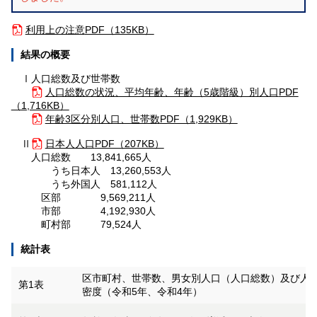
利用上の注意
PDF（135KB）
結果の概要
Ⅰ人口総数及び世帯数
人口総数の状況、平均年齢、年齢（5歳階級）別人口
PDF
（1,716KB）
年齢3区分別人口、世帯数
PDF（1,929KB）
Ⅱ
日本人人口
PDF（207KB）
人口総数 13,841,665人
うち日本人 13,260,553人
うち外国人 581,112人
区部 9,569,211人
市部 4,192,930人
町村部 79,524人
統計表
区市町村、世帯数、男女別人口（人口総数）及び人
第1表
密度（令和5年、令和4年）