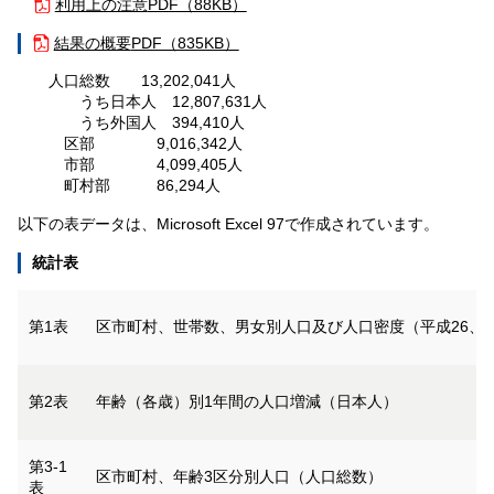
利用上の注意
PDF（88KB）
結果の概要
PDF（835KB）
人口総数 13,202,041人
うち日本人 12,807,631人
うち外国人 394,410人
区部 9,016,342人
市部 4,099,405人
町村部 86,294人
以下の表データは、Microsoft Excel 97で作成されています。
統計表
第1表
区市町村、世帯数、男女別人口及び人口密度（平成26、2
第2表
年齢（各歳）別1年間の人口増減（日本人）
第3-1
区市町村、年齢3区分別人口（人口総数）
表