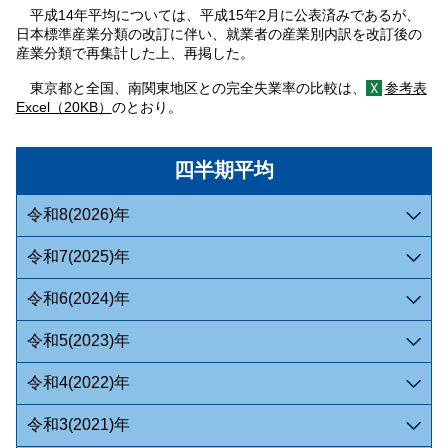
平成14年平均については、平成15年2月に公表済みであるが、
日本標準産業分類の改訂に伴い、就業者の産業別内訳を改訂後の
産業分類で再集計した上、再掲した。
東京都と全国、南関東地区との完全失業率の比較は、
参考表
Excel（20KB）
のとおり。
四半期平均
令和8(2026)年
令和7(2025)年
令和6(2024)年
令和5(2023)年
令和4(2022)年
令和3(2021)年