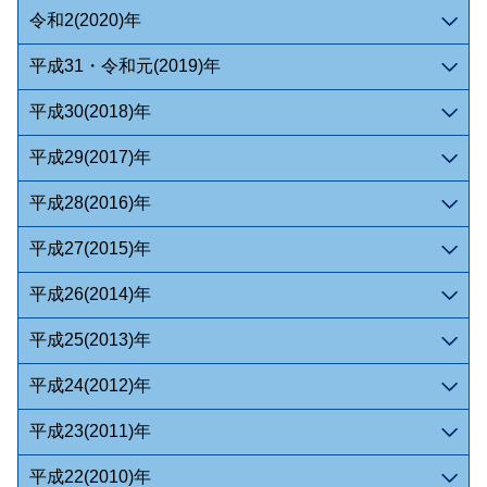
令和2(2020)年
平成31・令和元(2019)年
平成30(2018)年
平成29(2017)年
平成28(2016)年
平成27(2015)年
平成26(2014)年
平成25(2013)年
平成24(2012)年
平成23(2011)年
平成22(2010)年