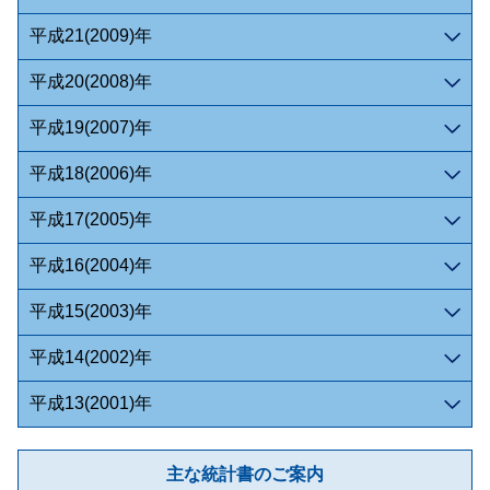
平成21(2009)年
平成20(2008)年
平成19(2007)年
平成18(2006)年
平成17(2005)年
平成16(2004)年
平成15(2003)年
平成14(2002)年
平成13(2001)年
主な統計書のご案内