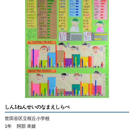
しん1ねんせいのなまえしらべ
世田谷区立桜丘小学校
1年
阿部 幸嬉