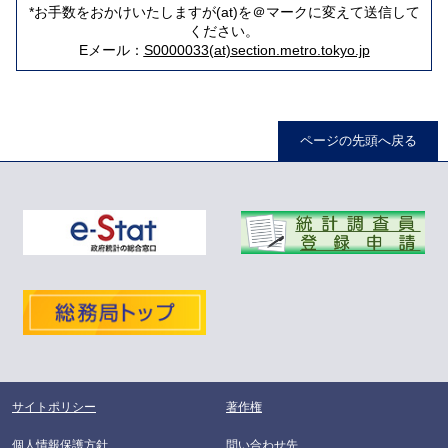
*お手数をおかけいたしますが(at)を＠マークに変えて送信して
ください。
Eメール：
S0000033(at)section.metro.tokyo.jp
ページの先頭へ戻る
サイトポリシー
著作権
個人情報保護方針
問い合わせ先