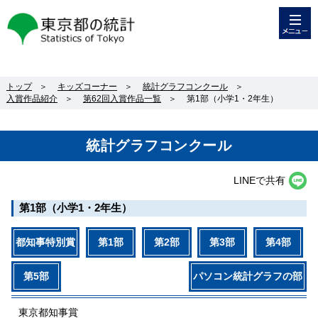
メニュー
東京都の統計
トップ
＞
キッズコーナー
＞
統計グラフコンクール
＞
入賞作品紹介
＞
第62回入賞作品一覧
＞
第1部（小学1・2年生）
統計グラフコンクール
LINEで共有
第1部（小学1・2年生）
都知事特別賞
第1部
第2部
第3部
第4部
第5部
パソコン統計グラフの部
東京都知事賞