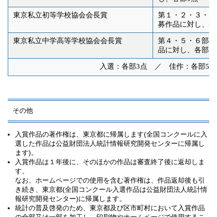
東京私立初等学校協会会長賞
第１・２・３・５
募作品に対し、各
東京私立中学高等学校協会会長賞
第４・５・６
部の
品に対し、各部1
入選
：各部3点 ／ 佳作：各部5
その他
入賞作品の著作権は、東京都に帰属します
(
全国コンクールに入
選した作品は公益財団法人統計情報研究開発センターに帰属し
ます
)
。
入賞作品は１年後に、そのほかの作品は審査終了後に返却しま
す。
なお、ホームページでの使用を含む著作権は、作品返却後も引
き続き、東京都
(
全国コンクール入選作品は公益財団法人統計情
報研究開発センター
)
に帰属します。
統計の普及啓発のため、東京都及び区市町村において入賞作品