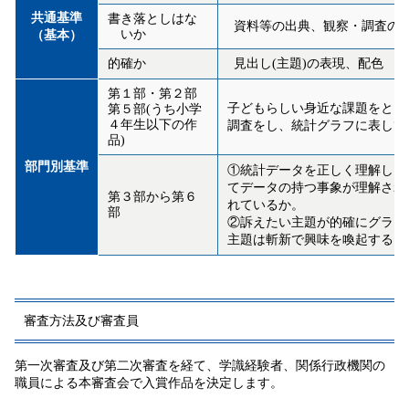
共通基準
書き落としはな
資料等の出典、観察・調査の
いか
（基本）
的確か
見出し
(
主題
)
の表現、配色
第１部
・
第２部
子どもらしい身近な課題をとら
第５部(
うち小学
４年生以下の作
調査をし、統計グラフに表して
品)
部門別基準
①統計データを正しく理解し、
てデータの持つ事象が理
解され
第３部から第６
れているか。
部
②訴えたい主題が的確にグラフ
主題は斬新で興味を
喚起するも
審査方法及び審査員
第一次審査及び第二次審査を経て、学識経験者、関係行政機関の
職員による本審査会で入賞作品を決定します。