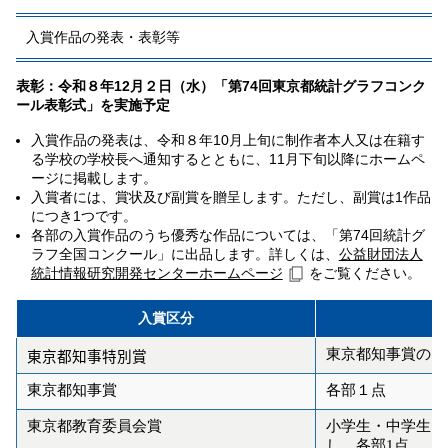
入賞作品の発表・表彰等
表彰：令和８年12月２日（水）「第74回東京都統計グラフコンク
ール表彰式」を実施予定
入賞作品の発表は、令和８年
10
月上旬に制作者本人又は在籍す
る学校の学校長へ通知するとともに、
11
月下旬以降にホームペ
ージに掲載します。
入賞者には、賞状及び副賞を贈呈します。ただし、副賞は
1
作品
につき1つです。
各部の入賞作品のうち優秀な作品については、「第74回統計グ
ラフ全国コンクール」に出品します。詳しくは、
公益財団法人
統計情報研究開発センターホームページ
をご覧ください。
入賞区分
東京都知事賞のう
東京都知事特別賞
東京都知事賞
各部１点
東京都教育委員会賞
小学生・中学生・
し、各部1点