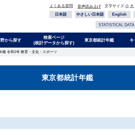
よくある質問
文字サイズ
小
大
音声読み上げ
日本語
やさしい日本語
English
STATISTICAL DATA
検索ページ
分野から探す
東京都統計年鑑
キ
(統計データから探す)
年鑑 令和2年 教育・文化・スポーツ
東京都統計年鑑