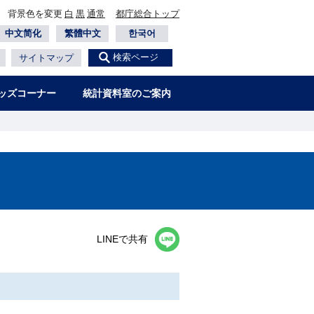
背景色を変更
白
黒
通常
都庁総合トップ
中文简化
繁體中文
한국어
検索ページ
サイトマップ
ッズコーナー
統計資料室のご案内
LINEで共有