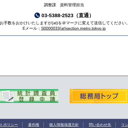
調整課 資料管理担当
03-5388-2523（直通）
*お手数をおかけいたしますが(at)を＠マークに変えて送信してください
Eメール：
S0000033(at)section.metro.tokyo.jp
トポリシー
著作権
個人情報保護方針
問い合わせ先
リ