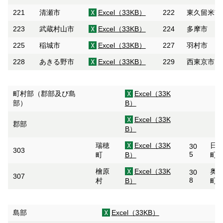
221
清瀬市
Excel（33KB）
222
東久留米市
223
武蔵村山市
Excel（33KB）
224
多摩市
225
稲城市
Excel（33KB）
227
羽村市
228
あきる野市
Excel（33KB）
229
西東京市
町村部（郡部及び島
Excel（33K
部）
B）
Excel（33K
郡部
B）
瑞穂
Excel（33K
日
30
303
5
町
B）
町
檜原
Excel（33K
奥
30
307
8
村
B）
町
島部
Excel（33KB）