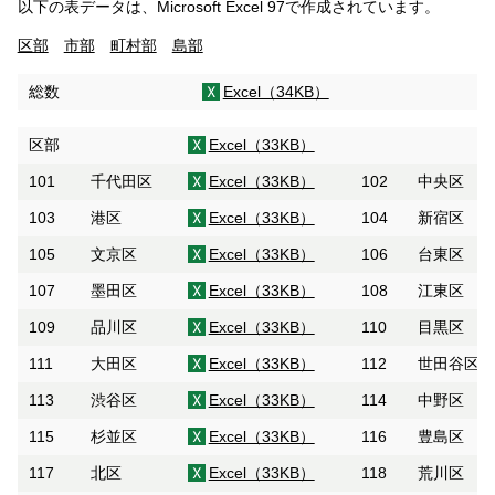
以下の表データは、Microsoft Excel 97で作成されています。
区部
市部
町村部
島部
総数
Excel（34KB）
区部
Excel（33KB）
101
千代田区
Excel（33KB）
102
中央区
103
港区
Excel（33KB）
104
新宿区
105
文京区
Excel（33KB）
106
台東区
107
墨田区
Excel（33KB）
108
江東区
109
品川区
Excel（33KB）
110
目黒区
111
大田区
Excel（33KB）
112
世田谷区
113
渋谷区
Excel（33KB）
114
中野区
115
杉並区
Excel（33KB）
116
豊島区
117
北区
Excel（33KB）
118
荒川区