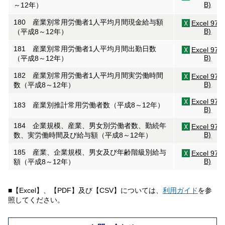
B)
～12年）
180 産業別常用労働者1人平均月間現金給与額
Excel 97(
B)
（平成8～12年）
181 産業別常用労働者1人平均月間出勤日数
Excel 97(
B)
（平成8～12年）
182 産業別常用労働者1人平均月間実労働時間
Excel 97(
B)
数（平成8～12年）
Excel 97(
183 産業別推計常用労働者数（平成8～12年）
B)
184 企業規模、産業、男女別労働者数、勤続年
Excel 97(
B)
数、実労働時間及び給与額（平成8～12年）
185 産業、企業規模、男女及び年齢階級別給与
Excel 97(
B)
額（平成8～12年）
■【Excel】、【PDF】及び【CSV】については、
利用ガイド
を参
照してください。