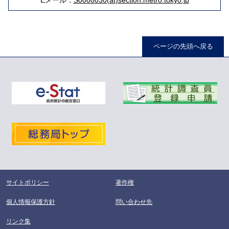
Eメール：
S0000030(at)section.metro.tokyo.jp
ページの先頭へ戻る
サイトポリシー
著作権
個人情報保護方針
問い合わせ先
リンク集