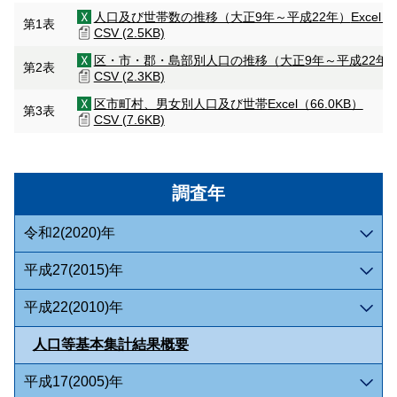
人口及び世帯数の推移（大正9年～平成22年）
Excel（
第1表
CSV (2.5KB)
区・市・郡・島部別人口の推移（大正9年～平成22年
第2表
CSV (2.3KB)
区市町村、男女別人口及び世帯
Excel（66.0KB）
第3表
CSV (7.6KB)
調査年
令和2(2020)年
平成27(2015)年
平成22(2010)年
人口等基本集計結果概要
平成17(2005)年