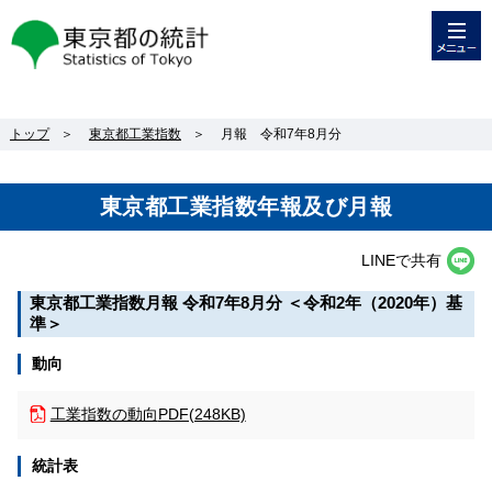
メニュー
東京都の統計
トップ
＞
東京都工業指数
＞
月報 令和7年8月分
東京都工業指数年報及び月報
LINEで共有
東京都工業指数月報
令和7年8月分
＜令和2年（2020年）基
準＞
動向
工業指数の動向
PDF(248KB)
統計表