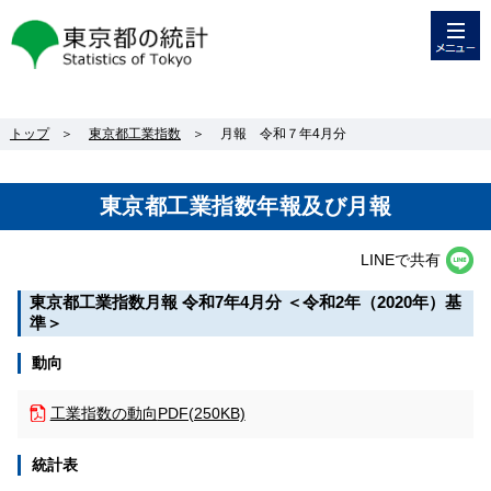
メニュー
東京都の統計
トップ
＞
東京都工業指数
＞
月報 令和７年4月分
東京都工業指数年報及び月報
LINEで共有
東京都工業指数月報
令和7年4月分
＜令和2年（2020年）基
準＞
動向
工業指数の動向
PDF(250KB)
統計表