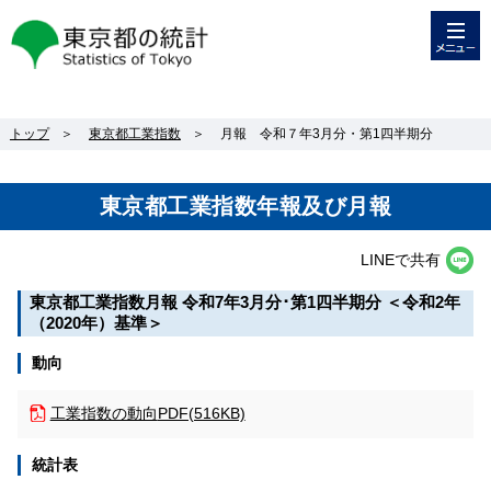
メニュー
東京都の統計
トップ
＞
東京都工業指数
＞
月報 令和７年3月分・第1四半期分
東京都工業指数年報及び月報
LINEで共有
東京都工業指数月報
令和7年3月分･第1四半期分
＜令和2年
（2020年）基準＞
動向
工業指数の動向
PDF(516KB)
統計表