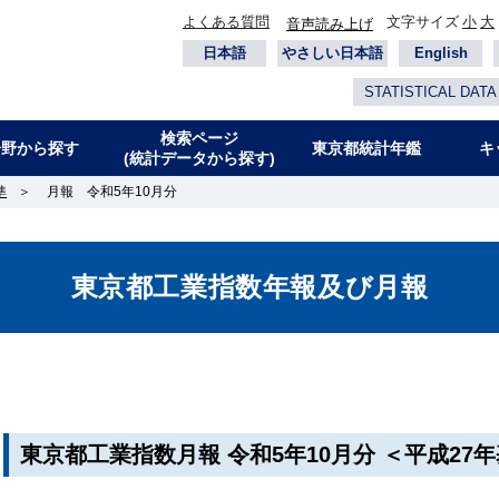
よくある質問
文字サイズ
小
大
音声読み上げ
日本語
やさしい日本語
English
STATISTICAL DATA
検索ページ
分野から探す
東京都統計年鑑
キ
(統計データから探す)
準
＞
月報 令和5年10月分
東京都工業指数年報及び月報
東京都工業指数月報 令和5年10月分 ＜平成27