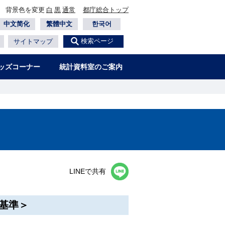
背景色を変更
白
黒
通常
都庁総合トップ
中文简化
繁體中文
한국어
検索ページ
サイトマップ
ッズコーナー
統計資料室のご案内
LINEで共有
年基準＞