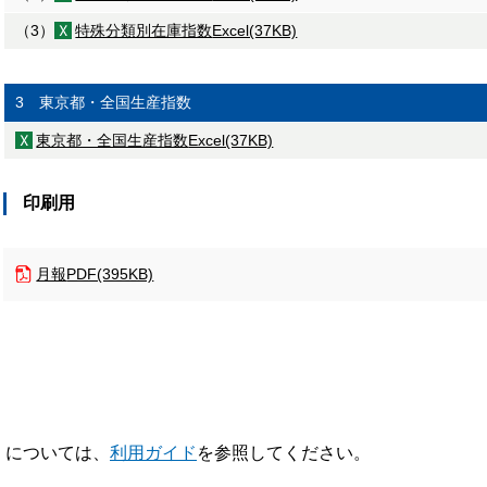
（3）
特殊分類別在庫指数
Excel(37KB)
3 東京都・全国生産指数
東京都・全国生産指数
Excel(37KB)
印刷用
月報
PDF(395KB)
V】については、
利用ガイド
を参照してください。