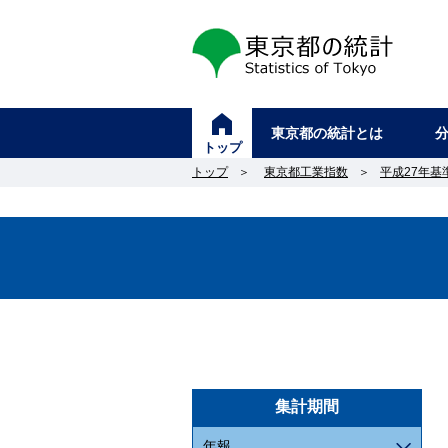
東京都の統計
東京都の統計とは
トップ
トップ
＞
東京都工業指数
＞
平成27年基
集計期間
年報