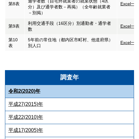
通学者数（自宅外就業者の就業状態（4区
第8表
Excel一
分）及び通学者数－再掲）（全年齢就業者
－別掲）
利用交通手段（16区分）別通勤者・通学者
第9表
Excel一
数
第10
5年前の常住地（都内区市町村、他道府県）
Excel一
表
別人口
調査年
令和2(2020)年
平成27(2015)年
平成22(2010)年
平成17(2005)年