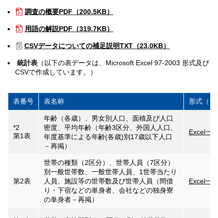
調査の概要
PDF（200.5KB）
用語の解説
PDF（319.7KB）
CSVデータについての補足説明
TXT（23.0KB）
統計表
（以下の表データは、Microsoft Excel 97-2003 形式及び
CSVで作成しています。）
表番号
表名称
形式（サ
年齢（各歳）、男女別人口、面積及び人口
*2
密度、平均年齢（年齢3区分、外国人人口、
Excel一
第1表
年度基準による年齢(各歳)別17歳以下人口
－再掲）
世帯の種類（2区分）、世帯人員（7区分）
別一般世帯数、一般世帯人員、1世帯当たり
第2表
人員、施設等の世帯数及び世帯人員（間借
Excel一
り・下宿などの単身者、会社などの独身寮
の単身者－再掲）