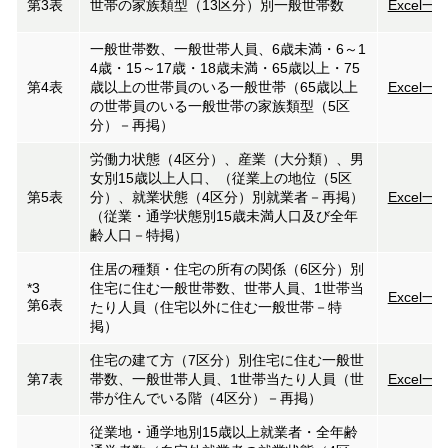
第3表
世帯の家族類型（13区分）別一般世帯数
Excel一
一般世帯数、一般世帯人員、6歳未満・6～1
4歳・15～17歳・18歳未満・65歳以上・75
第4表
歳以上の世帯員のいる一般世帯（65歳以上
Excel一
の世帯員のいる一般世帯の家族類型（5区
分）－再掲）
労働力状態（4区分）、産業（大分類）、男
女別15歳以上人口、（従業上の地位（5区
第5表
分）、就業状態（4区分）別就業者－再掲）
Excel一
（従業・通学状態別15歳未満人口及び全年
齢人口－特掲）
住居の種類・住宅の所有の関係（6区分）別
*3
住宅に住む一般世帯数、世帯人員、1世帯当
Excel一
第6表
たり人員（住宅以外に住む一般世帯－特
掲）
住宅の建て方（7区分）別住宅に住む一般世
第7表
帯数、一般世帯人員、1世帯当たり人員（世
Excel一
帯が住んでいる階（4区分）－再掲）
従業地・通学地別15歳以上就業者・全年齢