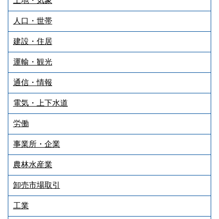
土地・気象
人口・世帯
建設・住居
運輸・観光
通信・情報
電気・上下水道
労働
事業所・企業
農林水産業
卸売市場取引
工業