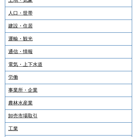
土地・気象
人口・世帯
建設・住居
運輸・観光
通信・情報
電気・上下水道
労働
事業所・企業
農林水産業
卸売市場取引
工業