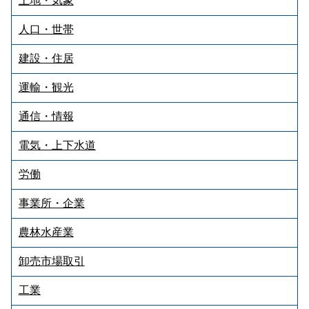
土地・気象
人口・世帯
建設・住居
運輸・観光
通信・情報
電気・上下水道
労働
事業所・企業
農林水産業
卸売市場取引
工業