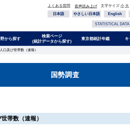
よくある質問
文字サイズ
小
大
音声読み上げ
日本語
やさしい日本語
English
STATISTICAL DATA
検索ページ
分野から探す
東京都統計年鑑
キ
(統計データから探す)
 人口及び世帯数（速報）
国勢調査
び世帯数（速報）