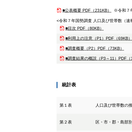
■公表概要 PDF（231KB）
※令和７年
<令和７年国勢調査 人口及び世帯数（速
■目次 PDF（80KB）
■利用上の注意（P1）PDF（69KB
■調査概要（P2）PDF（73KB）
■調査結果の概説（P3～11）PDF（1
統計表
第１表
人口及び世帯数の
第２表
区・市・郡・島部