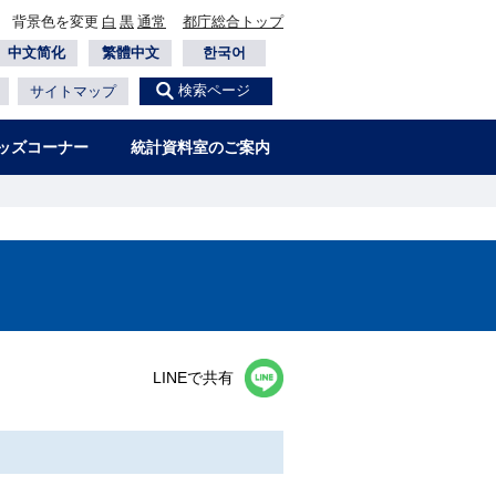
背景色を変更
白
黒
通常
都庁総合トップ
中文简化
繁體中文
한국어
検索ページ
サイトマップ
ッズコーナー
統計資料室のご案内
LINEで共有