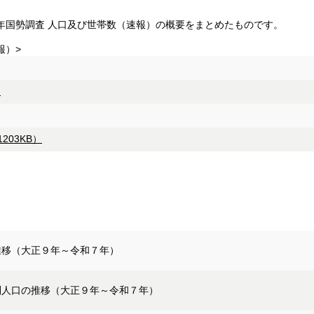
国勢調査 人口及び世帯数（速報）の概要をまとめたものです。
報）>
）
203KB）
推移（大正９年～令和７年）
別人口の推移（大正９年～令和７年）