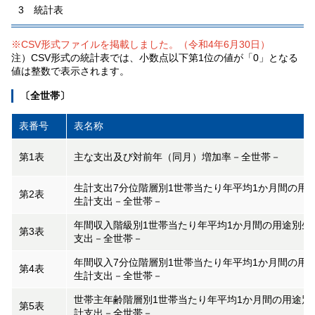
3 統計表
※CSV形式ファイルを掲載しました。（令和4年6月30日）
注）CSV形式の統計表では、小数点以下第1位の値が「0」となる
値は整数で表示されます。
〔全世帯〕
表番号
表名称
第1表
主な支出及び対前年（同月）増加率－全世帯－
生計支出7分位階層別1世帯当たり年平均1か月間の用
第2表
生計支出－全世帯－
年間収入階級別1世帯当たり年平均1か月間の用途別生
第3表
支出－全世帯－
年間収入7分位階層別1世帯当たり年平均1か月間の用
第4表
生計支出－全世帯－
世帯主年齢階層別1世帯当たり年平均1か月間の用途別
第5表
計支出－全世帯－