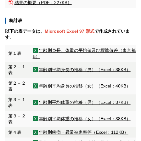
結果の概要（
PDF：227KB）
統計表
以下の表データは、
Microsoft Excel 97 形式
で作成されていま
す。
年齢別身長、体重の平均値及び標準偏差（東京都及
第１表
B）
第２－１
年齢別平均身長の推移（男）（
Excel：38KB）
表
第２－２
年齢別平均身長の推移（女）（
Excel：40KB）
表
第３－１
年齢別平均体重の推移（男）（
Excel：37KB）
表
第３－２
年齢別平均体重の推移（女）（
Excel：38KB）
表
第４表
年齢別疾病・異常被患率等（
Excel：112KB）