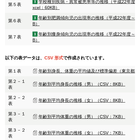
学校種別疾病・異常被患率等の推移（平成22年度～
第５表
xcel：60KB）
年齢別肥満傾向児の出現率の推移（平成22年度～令
第６表
B）
年齢別痩身傾向児の出現率の推移（平成22年度～令
第７表
B）
以下の表データは、
CSV 形式
で作成されています。
第１表
年齢別身長、体重の平均値及び標準偏差（東京都及
第２－１
年齢別平均身長の推移（男）（
CSV：8KB）
表
第２－２
年齢別平均身長の推移（女）（
CSV：8KB）
表
第３－１
年齢別平均体重の推移（男）（
CSV：7KB）
表
第３－２
年齢別平均体重の推移（女）（
CSV：7KB）
表