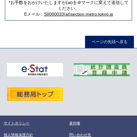
*お手数をおかけいたしますが(at)を＠マークに変えて送信して
ください。
Eメール：
S0000033(at)section.metro.tokyo.jp
ページの先頭へ戻る
サイトポリシー
著作権
個人情報保護方針
問い合わせ先