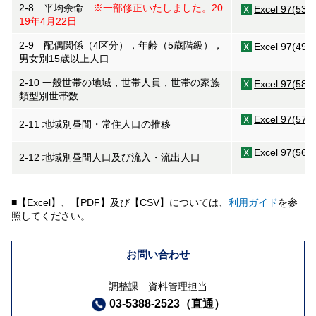
2-8 平均余命
※一部修正いたしました。20
Excel 97(53K
19年4月22日
2-9 配偶関係（4区分），年齢（5歳階級），
Excel 97(49K
男女別15歳以上人口
2-10 一般世帯の地域，世帯人員，世帯の家族
Excel 97(58K
類型別世帯数
Excel 97(57K
2-11 地域別昼間・常住人口の推移
Excel 97(56K
2-12 地域別昼間人口及び流入・流出人口
■【Excel】、【PDF】及び【CSV】については、
利用ガイド
を参
照してください。
お問い合わせ
調整課 資料管理担当
03-5388-2523（直通）