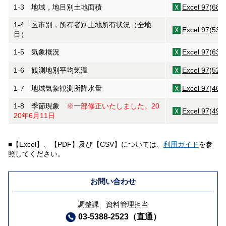
1-3 地域，地目別土地面積
Excel 97(68K
1-4 区市別，所有者別土地所有状況（全地
Excel 97(53K
目）
1-5 気象概況
Excel 97(63K
1-6 観測地別平均気温
Excel 97(52K
1-7 地域気象観測所降水量
Excel 97(46K
1-8 季節現象
※一部修正いたしました。20
Excel 97(49K
20年6月11日
■【Excel】、【PDF】及び【CSV】については、
利用ガイド
を参
照してください。
お問い合わせ
調整課 資料管理担当
03-5388-2523（直通）