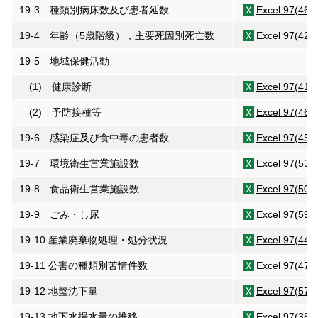
19-3 種類別病床数及び患者延数
Excel 97(46K
19-4 年齢（5歳階級），主要死因別死亡数
Excel 97(42K
19-5 地域保健活動
(1) 健康診断
Excel 97(41K
(2) 予防接種等
Excel 97(46K
19-6 感染症及び食中毒の患者数
Excel 97(45K
19-7 環境衛生営業施設数
Excel 97(53K
19-8 食品衛生営業施設数
Excel 97(50K
19-9 ごみ・し尿
Excel 97(59K
19-10 産業廃棄物処理・処分状況
Excel 97(44K
19-11 公害の種類別苦情件数
Excel 97(47K
19-12 地盤沈下量
Excel 97(57K
19-13 地下水揚水量の推移
Excel 97(38K