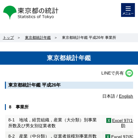
メニュー
東京都の統計
トップ
＞
東京都統計年鑑
＞
東京都統計年鑑 平成26年 事業所
東京都統計年鑑
LINEで共有
東京都統計年鑑 平成26年
日本語 /
English
8 事業所
8-1 地域，経営組織，産業（大分類）別事業
Excel 97(10
B)
所数及び男女別従業者数
8-2 産業（中分類），従業者規模別事業所数
Excel 97(82K