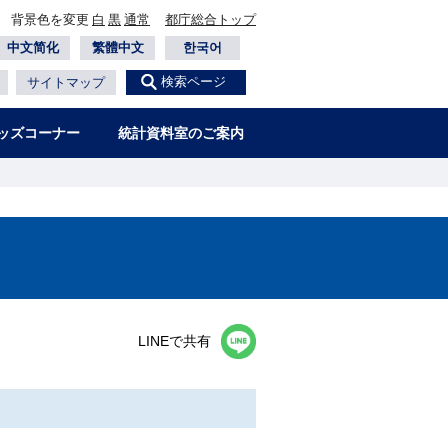
背景色を変更
白
黒
通常
都庁総合トップ
中文简化
繁體中文
한국어
検索ページ
サイトマップ
ッズコーナー
統計資料室のご案内
LINEで共有