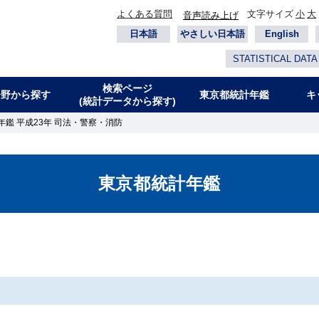
よくある質問
文字サイズ
小
大
音声読み上げ
日本語
やさしい日本語
English
STATISTICAL DATA
検索ページ
分野から探す
東京都統計年鑑
キ
(統計データから探す)
年鑑 平成23年 司法・警察・消防
東京都統計年鑑