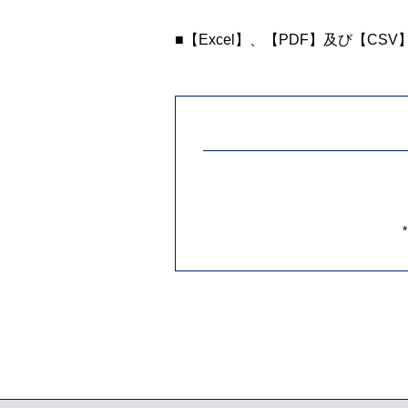
■【Excel】、【PDF】及び【CS