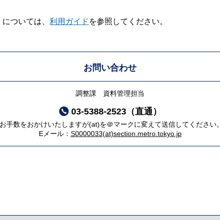
V】については、
利用ガイド
を参照してください。
お問い合わせ
調整課 資料管理担当
03-5388-2523（直通）
*お手数をおかけいたしますが(at)を＠マークに変えて送信してください
Eメール：
S0000033(at)section.metro.tokyo.jp