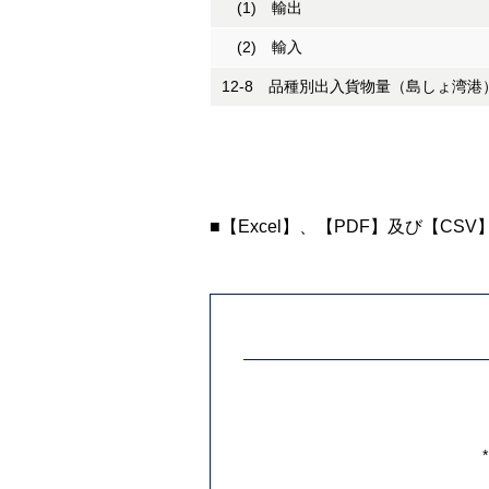
(1) 輸出
(2) 輸入
12-8 品種別出入貨物量（島しょ湾港
■【Excel】、【PDF】及び【CS