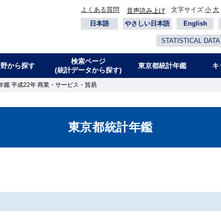
よくある質問
文字サイズ
小
大
音声読み上げ
日本語
やさしい日本語
English
STATISTICAL DATA
検索ページ
分野から探す
東京都統計年鑑
キ
(統計データから探す)
年鑑 平成22年 商業・サービス・貿易
東京都統計年鑑