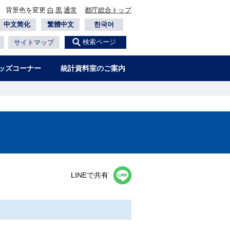
背景色を変更
白
黒
通常
都庁総合トップ
中文简化
繁體中文
한국어
検索ページ
サイトマップ
ッズコーナー
統計資料室のご案内
LINEで共有