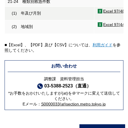
21-24 種類別救急件数
Excel 97(48K
(1) 年及び月別
Excel 97(44K
(2) 地域別
■【Excel】、【PDF】及び【CSV】については、
利用ガイド
を参
照してください。
お問い合わせ
調整課 資料管理担当
03-5388-2523（直通）
*お手数をおかけいたしますが(at)を＠マークに変えて送信して
ください。
Eメール：
S0000033(at)section.metro.tokyo.jp