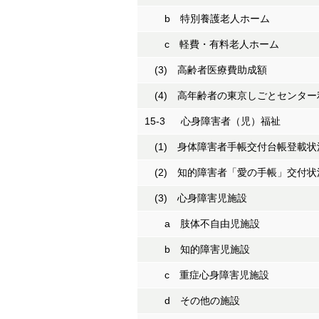
b 特別養護老人ホーム
c 軽費・有料老人ホーム
(3) 高齢者医療費助成額
(4) 高年齢者の東京しごとセンター
15-3 心身障害者（児）福祉
(1) 身体障害者手帳交付台帳登載状
(2) 知的障害者「愛の手帳」交付状
(3) 心身障害児施設
a 肢体不自由児施設
b 知的障害児施設
c 重症心身障害児施設
d その他の施設