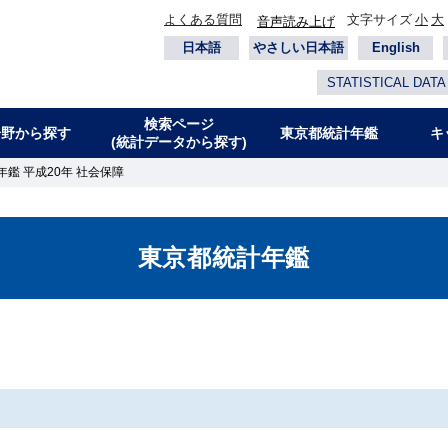
よくある質問
文字サイズ
小
大
音声読み上げ
日本語
やさしい日本語
English
STATISTICAL DATA
検索ページ
分野から探す
東京都統計年鑑
キ
(統計データから探す)
鑑 平成20年 社会保障
東京都統計年鑑