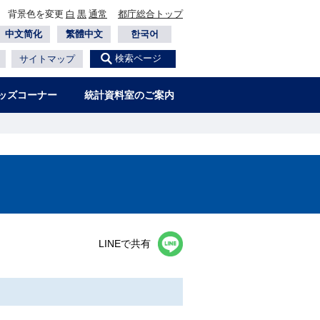
背景色を変更
白
黒
通常
都庁総合トップ
中文简化
繁體中文
한국어
検索ページ
サイトマップ
ッズコーナー
統計資料室のご案内
LINEで共有