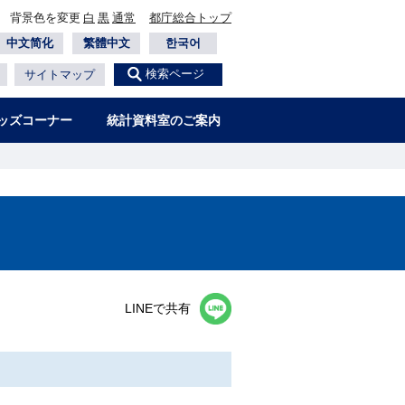
背景色を変更
白
黒
通常
都庁総合トップ
中文简化
繁體中文
한국어
検索ページ
サイトマップ
ッズコーナー
統計資料室のご案内
LINEで共有