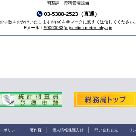
調整課 資料管理担当
03-5388-2523（直通）
*お手数をおかけいたしますが(at)を＠マークに変えて送信してください
Eメール：
S0000033(at)section.metro.tokyo.jp
トポリシー
著作権
個人情報保護方針
問い合わせ先
リ