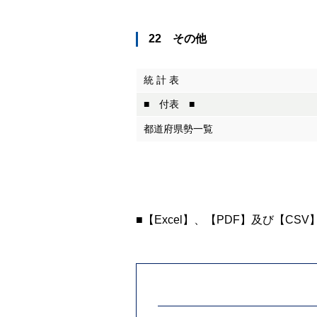
22 その他
統 計 表
■ 付表 ■
都道府県勢一覧
■【Excel】、【PDF】及び【CS