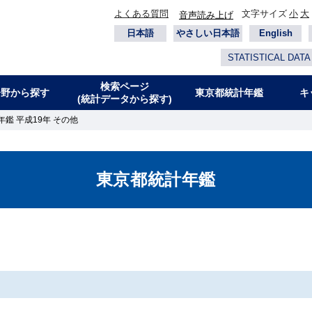
よくある質問
文字サイズ
小
大
音声読み上げ
日本語
やさしい日本語
English
STATISTICAL DATA
検索ページ
分野から探す
東京都統計年鑑
キ
(統計データから探す)
鑑 平成19年 その他
東京都統計年鑑