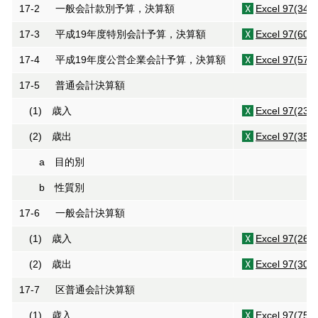
17-2 一般会計款別予算，決算額
Excel 97(34K
17-3 平成19年度特別会計予算，決算額
Excel 97(60K
17-4 平成19年度公営企業会計予算，決算額
Excel 97(57K
17-5 普通会計決算額
(1) 歳入
Excel 97(23K
(2) 歳出
Excel 97(35K
a 目的別
b 性質別
17-6 一般会計決算額
(1) 歳入
Excel 97(26K
(2) 歳出
Excel 97(30K
17-7 区普通会計決算額
(1) 歳入
Excel 97(75K