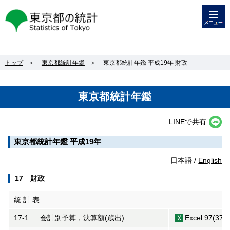
メニュー
東京都の統計
トップ
＞
東京都統計年鑑
＞
東京都統計年鑑 平成19年 財政
東京都統計年鑑
LINEで共有
東京都統計年鑑 平成19年
日本語 /
English
17 財政
統 計 表
17-1 会計別予算，決算額(歳出)
Excel 97(37K