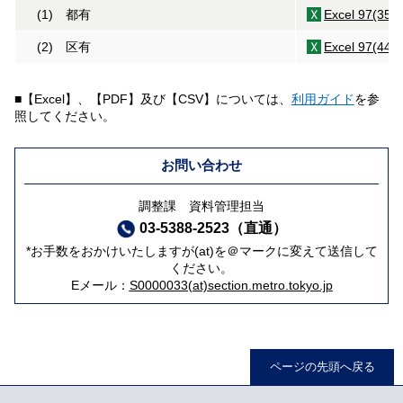
(1) 都有
Excel 97(35K
(2) 区有
Excel 97(44K
■【Excel】、【PDF】及び【CSV】については、
利用ガイド
を参
照してください。
お問い合わせ
調整課 資料管理担当
03-5388-2523（直通）
*お手数をおかけいたしますが(at)を＠マークに変えて送信して
ください。
Eメール：
S0000033(at)section.metro.tokyo.jp
ページの先頭へ戻る