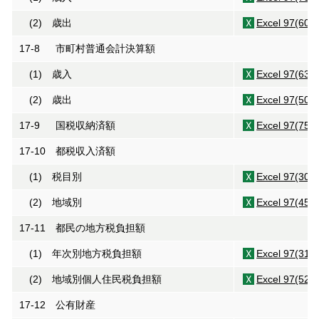
(2) 歳出
Excel 97(60K
17-8 市町村普通会計決算額
(1) 歳入
Excel 97(63K
(2) 歳出
Excel 97(50K
17-9 国税収納済額
Excel 97(75K
17-10 都税収入済額
(1) 税目別
Excel 97(30K
(2) 地域別
Excel 97(45K
17-11 都民の地方税負担額
(1) 年次別地方税負担額
Excel 97(31K
(2) 地域別個人住民税負担額
Excel 97(52K
17-12 公有財産