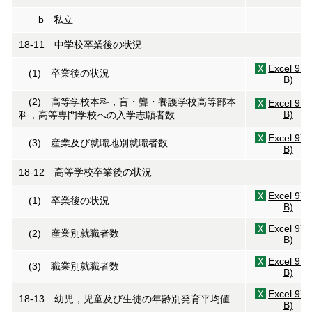
b 私立
18-11 中学校卒業後の状況
Excel 97
(1) 卒業後の状況
B)
(2) 高等学校本科，盲・聾・養護学校高等部本
Excel 97
B)
科，高等専門学校への入学志願者数
Excel 97
(3) 産業及び就職地別就職者数
B)
18-12 高等学校卒業後の状況
Excel 97
(1) 卒業後の状況
B)
Excel 97
(2) 産業別就職者数
B)
Excel 97
(3) 職業別就職者数
B)
Excel 97
18-13 幼児，児童及び生徒の年齢別発育平均値
B)