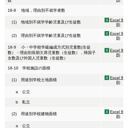
B)
数
18-8 地域，理由別不就学者数
Excel 97
(1) 地域別不就学学齢児童及び生徒数
B)
Excel 97
(2) 理由別不就学学齢児童及び生徒数
B)
18-9 小・中学校学級編成方式別児童数(生徒
Excel 97
数）・理由別長期欠席児童数（生徒数），帰国子
B)
女数及び外国人児童数（生徒数）
18-10 学校施設の面積
Excel 97
(1) 用途別学校土地面積
B)
a 公立
b 私立
Excel 97
(2) 用途別学校建物面積
B)
a 公立