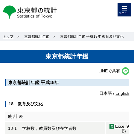
メニュー
東京都の統計
トップ
＞
東京都統計年鑑
＞
東京都統計年鑑 平成18年 教育及び文化
東京都統計年鑑
LINEで共有
東京都統計年鑑 平成18年
日本語 /
English
18 教育及び文化
統 計 表
Excel 97
18-1 学校数，教員数及び在学者数
B)