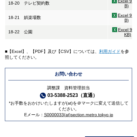
Excel 97
18-20 テレビ契約数
B)
Excel 97
18-21 娯楽場数
B)
Excel 97(
18-22 公園
KB)
■【Excel】、【PDF】及び【CSV】については、
利用ガイド
を参
照してください。
お問い合わせ
調整課 資料管理担当
03-5388-2523（直通）
*お手数をおかけいたしますが(at)を＠マークに変えて送信して
ください。
Eメール：
S0000033(at)section.metro.tokyo.jp