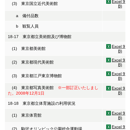
Excel 97
(3) 東京国立近代美術館
B)
a 備付品数
b 観覧人員
18-17 東京都立美術館及び博物館
Excel 97
(1) 東京都美術館
B)
Excel 97
(2) 東京都現代美術館
B)
Excel 97
(3) 東京都江戸東京博物館
B)
(4) 東京都写真美術館
※一部訂正いたしまし
Excel 97
B)
た。2008年12月1日
18-18 東京都立体育施設の利用状況
Excel 97
(1) 東京体育館
B)
Excel 97
(2) 駒沢オリンピック公園総合運動場