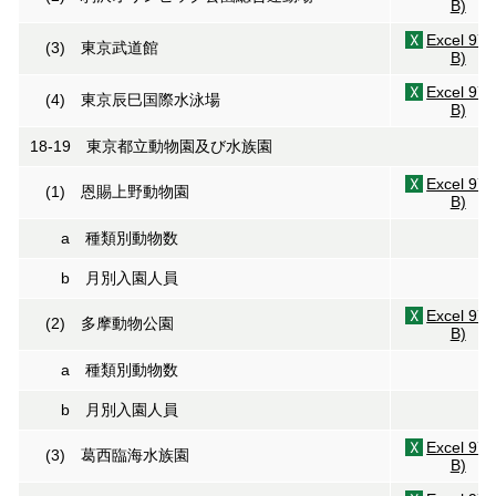
B)
Excel 97
(3) 東京武道館
B)
Excel 97
(4) 東京辰巳国際水泳場
B)
18-19 東京都立動物園及び水族園
Excel 97
(1) 恩賜上野動物園
B)
a 種類別動物数
b 月別入園人員
Excel 97
(2) 多摩動物公園
B)
a 種類別動物数
b 月別入園人員
Excel 97
(3) 葛西臨海水族園
B)