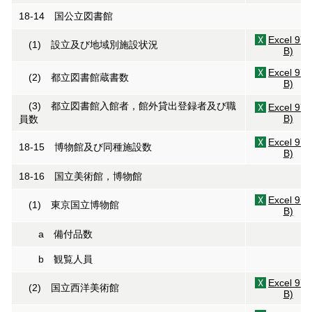
18-14 国公立図書館
Excel 97
(1) 設立及び地域別施設状況
B)
Excel 97
(2) 都立図書館蔵書数
B)
(3) 都立図書館入館者，館外貸出登録者及び職
Excel 97
B)
員数
Excel 97
18-15 博物館及び同種施設数
B)
18-16 国立美術館，博物館
Excel 97
(1) 東京国立博物館
B)
a 備付品数
b 観覧人員
Excel 97
(2) 国立西洋美術館
B)