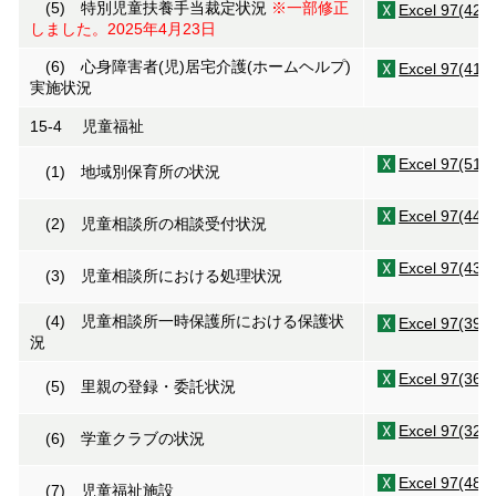
(5) 特別児童扶養手当裁定状況
※一部修正
Excel 97(42K
しました。2025年4月23日
(6) 心身障害者(児)居宅介護(ホームヘルプ)
Excel 97(41K
実施状況
15-4 児童福祉
Excel 97(51K
(1) 地域別保育所の状況
Excel 97(44K
(2) 児童相談所の相談受付状況
Excel 97(43K
(3) 児童相談所における処理状況
(4) 児童相談所一時保護所における保護状
Excel 97(39K
況
Excel 97(36K
(5) 里親の登録・委託状況
Excel 97(32K
(6) 学童クラブの状況
Excel 97(48K
(7) 児童福祉施設