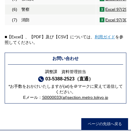
(6) 警察
Excel 97(29K
(7) 消防
Excel 97(30K
■【Excel】、【PDF】及び【CSV】については、
利用ガイド
を参
照してください。
お問い合わせ
調整課 資料管理担当
03-5388-2523（直通）
*お手数をおかけいたしますが(at)を＠マークに変えて送信して
ください。
Eメール：
S0000033(at)section.metro.tokyo.jp
ページの先頭へ戻る