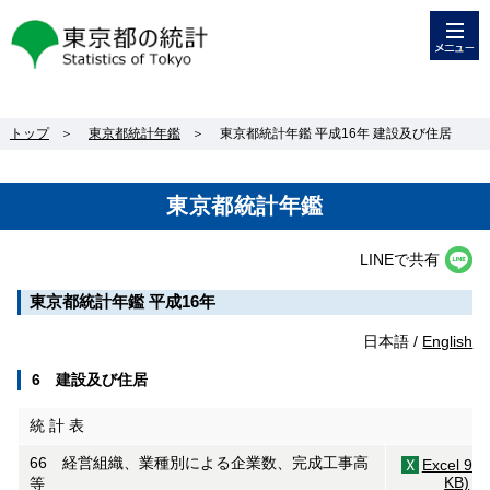
メニュー
東京都の統計
トップ
＞
東京都統計年鑑
＞
東京都統計年鑑 平成16年 建設及び住居
東京都統計年鑑
LINEで共有
東京都統計年鑑 平成16年
日本語 /
English
6 建設及び住居
統 計 表
66 経営組織、業種別による企業数、完成工事高
Excel 97(
KB)
等