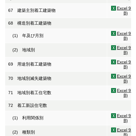
Excel 97
67 建築主別着工建築物
B)
68 構造別着工建築物
Excel 97
(1) 年及び月別
B)
Excel 97
(2) 地域別
B)
Excel 97
69 用途別着工建築物
B)
Excel 97
70 地域別滅失建築物
B)
Excel 97
71 地域別着工住宅数
B)
72 着工新設住宅数
Excel 97
(1) 利用関係別
B)
Excel 97
(2) 種類別
B)