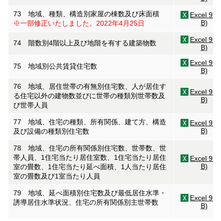
73 地域、種類、構造別家屋の棟数及び床面積
Excel 97
B)
※一部修正いたしました。2022年4月25日
Excel 97
74 階数別4階以上及び地階を有する建築物数
B)
Excel 97
75 地域別公共賃貸住宅数
B)
76 地域、居住世帯の有無別住宅数、人が居住す
Excel 97
る住宅以外の建物数並びに世帯の種類別世帯数及
B)
び世帯人員
77 地域、住宅の種類、所有関係、建て方、構造
Excel 97
B)
及び設備の種類別住宅数
78 地域、住宅の所有関係別住宅数、世帯数、世
帯人員、1住宅当たり居住室数、1住宅当たり居住
Excel 97
B)
室の畳数、1住宅当たり延べ面積、1人当たり居住
室の畳数及び1室当たり人員
79 地域、延べ面積別住宅数及び最低居住水準・
Excel 97
誘導居住水準状況、住宅の所有関係別主世帯数
B)