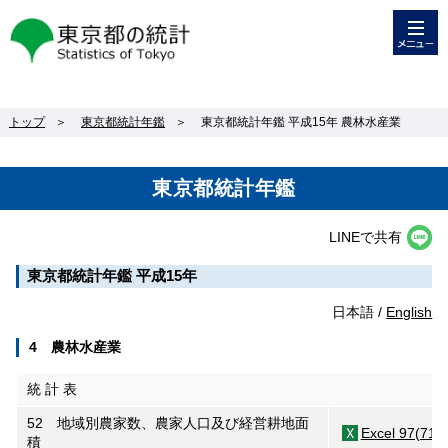
メニュー
東京都の統計
トップ
＞
東京都統計年鑑
＞
東京都統計年鑑 平成15年 農林水産業
東京都統計年鑑
LINEで共有
東京都統計年鑑 平成15年
日本語 /
English
4 農林水産業
統 計 表
52 地域別農家数、農家人口及び経営耕地面
Excel 97(71K
積