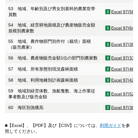
53 地域、年齢別及び男女別基幹的農業世帯
Excel 97(58K
員数
54 地域、経営耕地面積及び農産物販売金額
Excel 97(64K
規模別農家数
55 地域、農作物部門別作付（栽培）面積
Excel 97(38K
（販売農家）
56 地域、農産物販売金額1位の部門別農家数
Excel 97(31K
57 地域、所有形態別現況森林面積
Excel 97(46K
58 地域、利用地種別計画森林面積
Excel 97(42K
59 地域別経営体数、漁船隻数、海上作業従
Excel 97(52K
事者数及び販売金額
60 海区別漁獲高
Excel 97(38K
■【Excel】、【PDF】及び【CSV】については、
利用ガイド
を参
照してください。