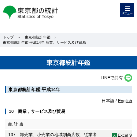
メニュー
東京都の統計
トップ
＞
東京都統計年鑑
＞
東京都統計年鑑 平成14年 商業、サービス及び貿易
東京都統計年鑑
LINEで共有
東京都統計年鑑 平成14年
日本語 /
English
10 商業，サービス及び貿易
統 計 表
137 卸売業、小売業の地域別商店数、従業者
Excel 97