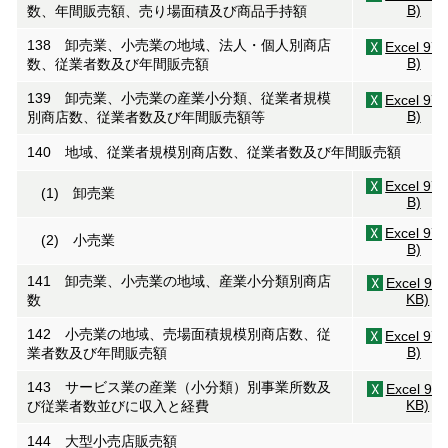
B)
数、年間販売額、売り場面積及び商品手持額
138 卸売業、小売業の地域、法人・個人別商店
Excel 97
B)
数、従業者数及び年間販売額
139 卸売業、小売業の産業小分類、従業者規模
Excel 97
B)
別商店数、従業者数及び年間販売額等
140 地域、従業者規模別商店数、従業者数及び年間販売額
Excel 97
(1) 卸売業
B)
Excel 97
(2) 小売業
B)
141 卸売業、小売業の地域、産業小分類別商店
Excel 97(
KB)
数
142 小売業の地域、売場面積規模別商店数、従
Excel 97
B)
業者数及び年間販売額
143 サービス業の産業（小分類）別事業所数及
Excel 97(
KB)
び従業者数並びに収入と経費
144 大型小売店販売額