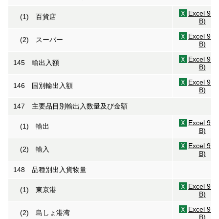
Excel 97
(1) 百貨店
B)
Excel 97
(2) スーパー
B)
Excel 97
145 輸出入額
B)
Excel 97
146 国別輸出入額
B)
147 主要品目別輸出入数量及び金額
Excel 97
(1) 輸出
B)
Excel 97
(2) 輸入
B)
148 品種別出入貨物量
Excel 97
(1) 東京港
B)
Excel 97
(2) 島しょ港湾
B)