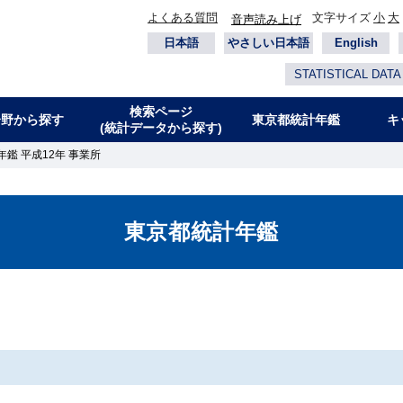
よくある質問
文字サイズ
小
大
音声読み上げ
日本語
やさしい日本語
English
STATISTICAL DATA
検索ページ
分野から探す
東京都統計年鑑
キ
(統計データから探す)
鑑 平成12年 事業所
東京都統計年鑑