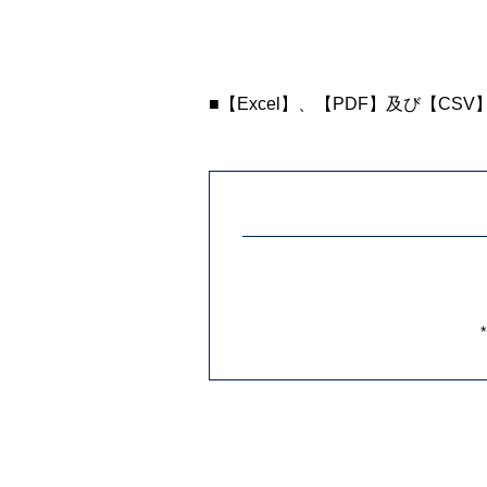
■【Excel】、【PDF】及び【CS