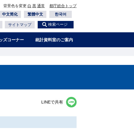
背景色を変更
白
黒
通常
都庁総合トップ
中文简化
繁體中文
한국어
検索ページ
サイトマップ
ッズコーナー
統計資料室のご案内
LINEで共有