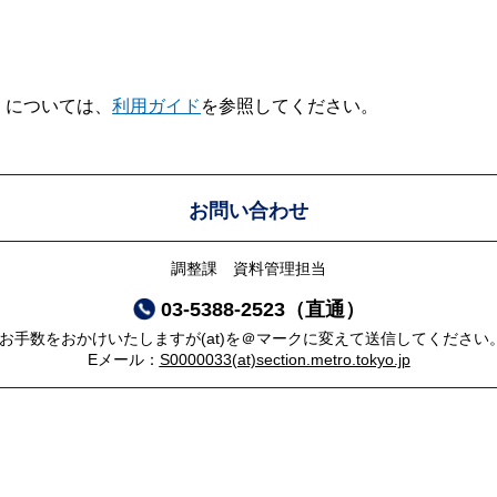
V】については、
利用ガイド
を参照してください。
お問い合わせ
調整課 資料管理担当
03-5388-2523（直通）
*お手数をおかけいたしますが(at)を＠マークに変えて送信してください
Eメール：
S0000033(at)section.metro.tokyo.jp