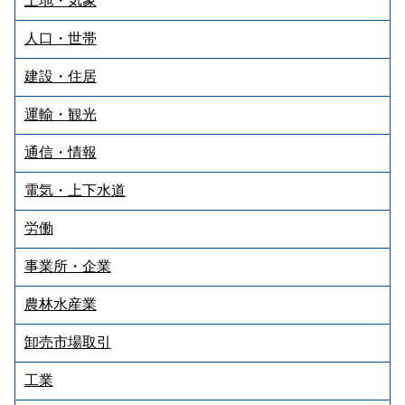
土地・気象
人口・世帯
建設・住居
運輸・観光
通信・情報
電気・上下水道
労働
事業所・企業
農林水産業
卸売市場取引
工業