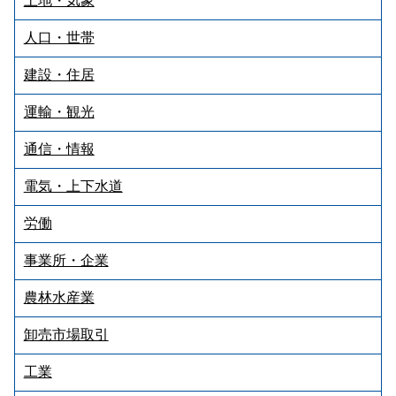
土地・気象
人口・世帯
建設・住居
運輸・観光
通信・情報
電気・上下水道
労働
事業所・企業
農林水産業
卸売市場取引
工業