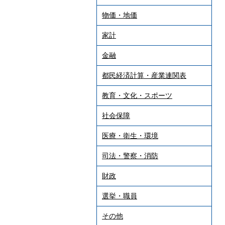
物価・地価
家計
金融
都民経済計算・産業連関表
教育・文化・スポーツ
社会保障
医療・衛生・環境
司法・警察・消防
財政
選挙・職員
その他