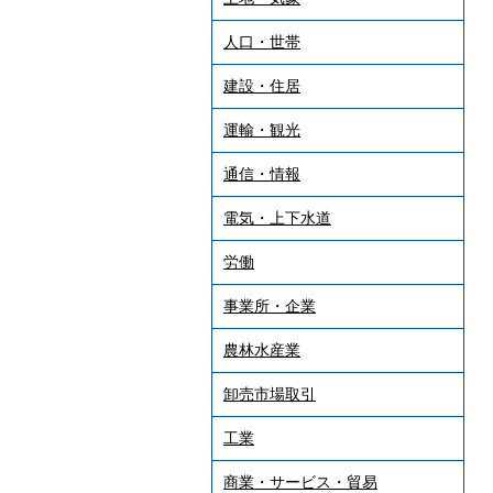
人口・世帯
建設・住居
運輸・観光
通信・情報
電気・上下水道
労働
事業所・企業
農林水産業
卸売市場取引
工業
商業・サービス・貿易