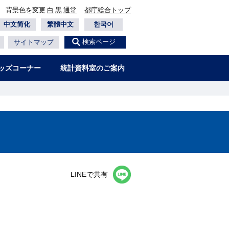
背景色を変更
白
黒
通常
都庁総合トップ
中文简化
繁體中文
한국어
検索ページ
サイトマップ
ッズコーナー
統計資料室のご案内
LINEで共有