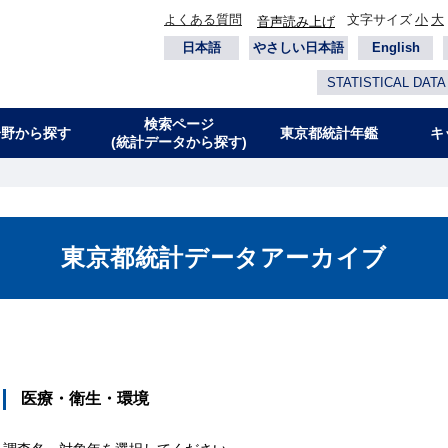
よくある質問
文字サイズ
小
大
音声読み上げ
日本語
やさしい日本語
English
STATISTICAL DATA
検索ページ
分野から探す
東京都統計年鑑
キ
(統計データから探す)
東京都統計データアーカイブ
医療・衛生・環境