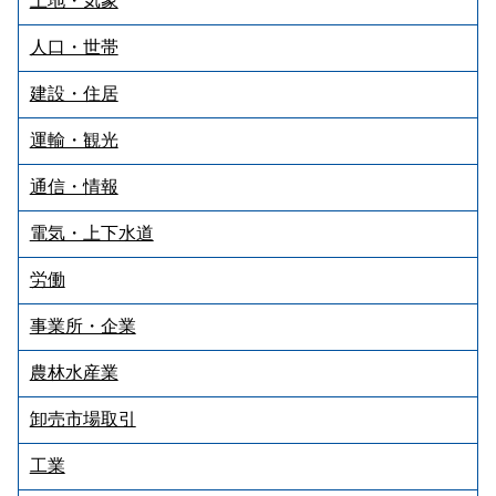
土地・気象
人口・世帯
建設・住居
運輸・観光
通信・情報
電気・上下水道
労働
事業所・企業
農林水産業
卸売市場取引
工業