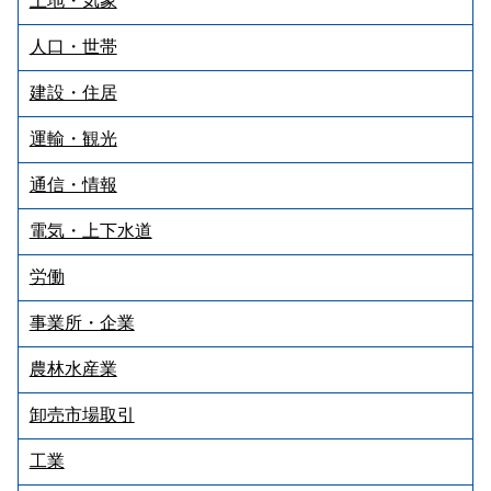
土地・気象
人口・世帯
建設・住居
運輸・観光
通信・情報
電気・上下水道
労働
事業所・企業
農林水産業
卸売市場取引
工業