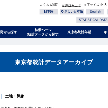
よくある質問
文字サイズ
小
大
音声読み上げ
日本語
やさしい日本語
English
STATISTICAL DATA
検索ページ
分野から探す
東京都統計年鑑
キ
(統計データから探す)
東京都統計データアーカイブ
土地・気象