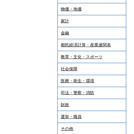
物価・地価
家計
金融
都民経済計算・産業連関表
教育・文化・スポーツ
社会保障
医療・衛生・環境
司法・警察・消防
財政
選挙・職員
その他