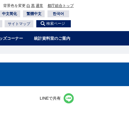
背景色を変更
白
黒
通常
都庁総合トップ
中文简化
繁體中文
한국어
検索ページ
サイトマップ
ッズコーナー
統計資料室のご案内
LINEで共有