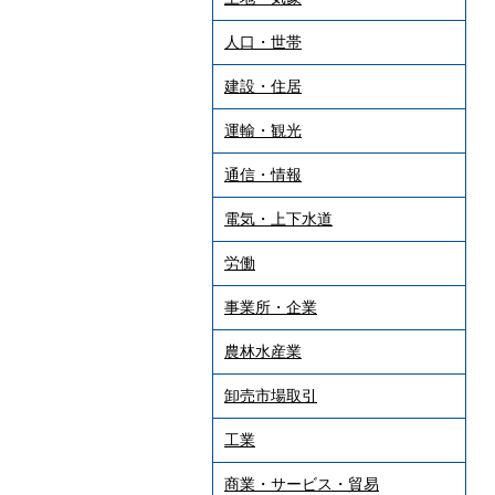
人口・世帯
建設・住居
運輸・観光
通信・情報
電気・上下水道
労働
事業所・企業
農林水産業
卸売市場取引
工業
商業・サービス・貿易